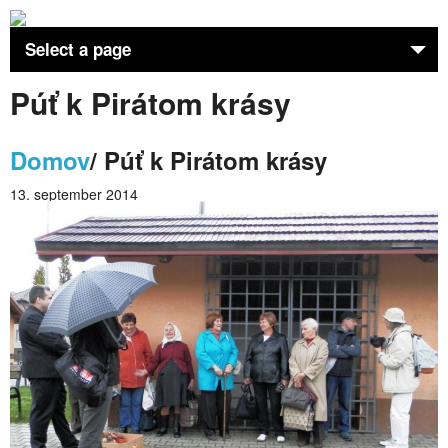
Select a page
Púť k Pirátom krásy
Home
Farnosť
Domov
/ Púť k Pirátom krásy
Aktivity
13. september 2014
Kňaz
Sviatosti
Kostol
DCVC Premeny
Osobnosti