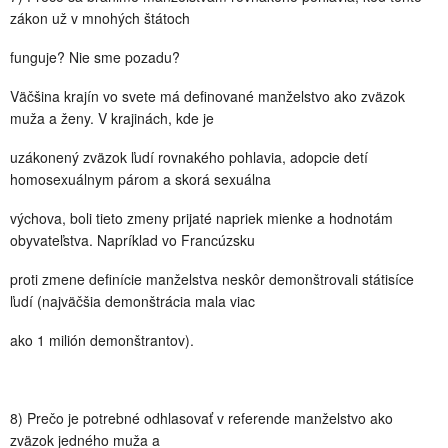
zákon už v mnohých štátoch
funguje? Nie sme pozadu?
Väčšina krajín vo svete má definované manželstvo ako zväzok
muža a ženy. V krajinách, kde je
uzákonený zväzok ľudí rovnakého pohlavia, adopcie detí
homosexuálnym párom a skorá sexuálna
výchova, boli tieto zmeny prijaté napriek mienke a hodnotám
obyvateľstva. Napríklad vo Francúzsku
proti zmene definície manželstva neskôr demonštrovali státisíce
ľudí (najväčšia demonštrácia mala viac
ako 1 milión demonštrantov).
8) Prečo je potrebné odhlasovať v referende manželstvo ako
zväzok jedného muža a