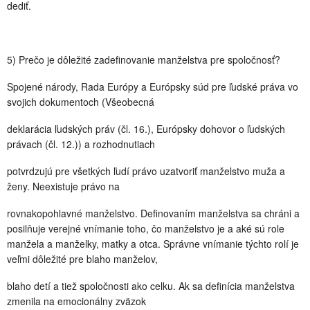
dediť.
5) Prečo je dôležité zadefinovanie manželstva pre spoločnosť?
Spojené národy, Rada Európy a Európsky súd pre ľudské práva vo
svojich dokumentoch (Všeobecná
deklarácia ľudských práv (čl. 16.), Európsky dohovor o ľudských
právach (čl. 12.)) a rozhodnutiach
potvrdzujú pre všetkých ľudí právo uzatvoriť manželstvo muža a
ženy. Neexistuje právo na
rovnakopohlavné manželstvo. Definovaním manželstva sa chráni a
posilňuje verejné vnímanie toho, čo manželstvo je a aké sú role
manžela a manželky, matky a otca. Správne vnímanie týchto rolí je
veľmi dôležité pre blaho manželov,
blaho detí a tiež spoločnosti ako celku. Ak sa definícia manželstva
zmenila na emocionálny zväzok