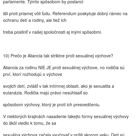
parlamente. Týmto spôsobom by poslanci
išli proti priamej vôli ľudu. Referendum poskytuje dobrý rámec na
ochranu detí a rodiny, ale tiež ich
treba posilniť v našej spoločnosti aj inými spôsobmi.
10) Prečo je Aliancia tak striktne proti sexuálnej výchove?
Aliancia za rodinu NIE JE proti sexuálnej výchove, no rodičia sú
prví, ktorí rozhodujú o výchove
svojich detí, zvlášť v tak intímnej oblasti, ako je sexualita a
eutanázia. Rodičia majú právo nesúhlasiť so
spôsobom výchovy, ktorý je proti ich presvedčeniu.
V niektorých krajinách nasadenie takejto formy sexuálnej výchovy
do škôl viedlo k tomu, že sa
sexuálna výchova začala vyučovať v príliš skorom veku. Deti sú