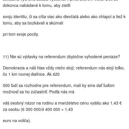
dokonca nabádané k tomu, aby zistili
svoju identitu, či sa cítia viac ako dievčatá alebo ako chlapci a tiež k
tomu, aby sa bozkávali a skúmali
pri tom svoje pocity.
11) Nie sú výdavky na referendum zbytočne vyhodené peniaze?
Demokracia a náš hlas vždy niečo stojí; referendum nás stojí toľko,
čo 1 km rovnej diaľnice. Ak 420
000 ľudí sa rozhodne pre referendum, mali by sme dať ľuďom
možnosť sa ho zúčastniť. Podľa nás má
váš osobný názor na rodinu a manželstvo cenu vyššiu ako 1,43 €
za osobu (6 300 000/4 400 000 = 1.43
euro na voliča).