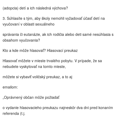
(adopcia) detí a ich následná výchova?
3. Súhlasíte s tým, aby školy nemohli vyžadovať účasť detí na
vyučovaní v oblasti sexuálneho
správania či eutanázie, ak ich rodičia alebo deti samé nesúhlasia s
obsahom vyučovania?
Kto a kde môže hlasovať? Hlasovací preukaz
Hlasovať môžete v mieste trvalého pobytu. V prípade, že sa
nebudete vyskytovať na tomto mieste,
môžete si vybaviť voličský preukaz, a to aj
emailom:
„Oprávnený občan môže požiadať
o vydanie hlasovacieho preukazu najneskôr dva dni pred konaním
referenda (t.j.