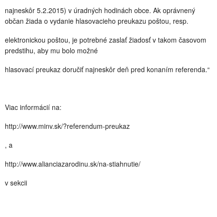
najneskôr 5.2.2015) v úradných hodinách obce. Ak oprávnený
občan žiada o vydanie hlasovacieho preukazu poštou, resp.
elektronickou poštou, je potrebné zaslať žiadosť v takom časovom
predstihu, aby mu bolo možné
hlasovací preukaz doručiť najneskôr deň pred konaním referenda.“
Viac informácií na:
http://www.minv.sk/?referendum-preukaz
, a
http://www.alianciazarodinu.sk/na-stiahnutie/
v sekcii