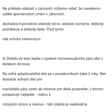
Na príklade udalostí v zahraničí môžeme vidieť, že zavedením
vyššie spomenutých zmien v zákonoch,
dochádza k porušeniu slobody slova, slobody vyznania, slobody
podnikania a slobody tlače. Pred týmto
nás ochráni referendum.
3) Dieťaťu by bolo lepšie v opatere homosexuálneho páru ako v
detskom domove.
Na voľné adoptovateľné deti sa v poradovníkoch čaká 2 roky. Niet
dostatok voľných detí pre
manželské páry, preto ak chceme pre dieťa prostredie, v ktorom
prosperuje najlepšie - rodinu s
milujúcim otcom a mamou - táto otázka je neaktuálna.