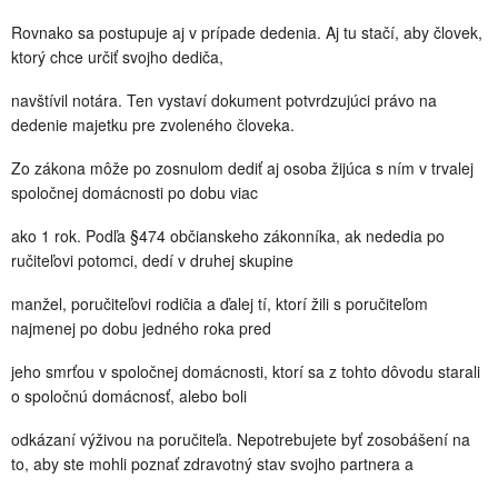
Rovnako sa postupuje aj v prípade dedenia. Aj tu stačí, aby človek,
ktorý chce určiť svojho dediča,
navštívil notára. Ten vystaví dokument potvrdzujúci právo na
dedenie majetku pre zvoleného človeka.
Zo zákona môže po zosnulom dediť aj osoba žijúca s ním v trvalej
spoločnej domácnosti po dobu viac
ako 1 rok. Podľa §474 občianskeho zákonníka, ak nededia po
ručiteľovi potomci, dedí v druhej skupine
manžel, poručiteľovi rodičia a ďalej tí, ktorí žili s poručiteľom
najmenej po dobu jedného roka pred
jeho smrťou v spoločnej domácnosti, ktorí sa z tohto dôvodu starali
o spoločnú domácnosť, alebo boli
odkázaní výživou na poručiteľa. Nepotrebujete byť zosobášení na
to, aby ste mohli poznať zdravotný stav svojho partnera a