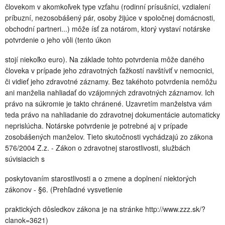
človekom v akomkoľvek type vzťahu (rodinní prísušníci, vzdialení
príbuzní, nezosobášený pár, osoby žijúce v spoločnej domácnosti,
obchodní partneri...) môže ísť za notárom, ktorý vystaví notárske
potvrdenie o jeho vôli (tento úkon
stojí niekoľko euro). Na základe tohto potvrdenia môže daného
človeka v prípade jeho zdravotných ťažkostí navštíviť v nemocnici,
či vidieť jeho zdravotné záznamy. Bez takéhoto potvrdenia nemôžu
ani manželia nahliadať do vzájomných zdravotných záznamov. Ich
právo na súkromie je takto chránené. Uzavretím manželstva vám
teda právo na nahliadanie do zdravotnej dokumentácie automaticky
neprislúcha. Notárske potvrdenie je potrebné aj v prípade
zosobášených manželov. Tieto skutočnosti vychádzajú zo zákona
576/2004 Z.z. - Zákon o zdravotnej starostlivosti, službách
súvisiacich s
poskytovaním starostlivosti a o zmene a doplnení niektorých
zákonov - §6. (Prehľadné vysvetlenie
praktických dôsledkov zákona je na stránke http://www.zzz.sk/?
clanok=3621)