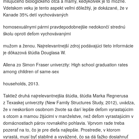
milujúceho biologického otca a mamy, kedykoľvek je to možné.
Vdetskom veku je tento aspekt veľmi dôležitý, je dokázané, že v
Kanade 35% detí vychovávaných
homosexuálnymi pármi pravdepodobnejšie nedokončí strednú
školu oproti deťom vychovávanými
mužom a ženou. Najrelevantnejší zdroj podávajúci tieto informácie
je dôkazová štúdia Douglasa W.
Allena zo Simon Fraser univerzity: High school graduation rates
among children of same-sex
households, 2013.
Taktiež druhá najrelevantnejšia štúdia, štúdia Marka Regnerusa
z Texaskej univerzity (New Family Structures Study, 2012), uvádza,
že v neskoršom osobnom živote sa darí lepšie deťom vyrastajúcim
s otcom a mamou žijúcimi v manželstve, než deťom vyrastajúcim v
domácnostiach párov rovnakého pohlavia. Vprvom rade treba
pozerať na to, čo je pre dieťa najlepšie. Prostredie, v ktorom
vyrastá, musí byť stabilné a vyvážené, čo sa dá ťažko dosiahnuť