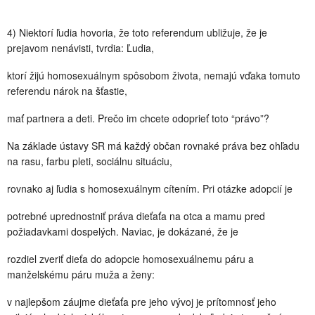
4) Niektorí ľudia hovoria, že toto referendum ubližuje, že je
prejavom nenávisti, tvrdia: Ľudia,
ktorí žijú homosexuálnym spôsobom života, nemajú vďaka tomuto
referendu nárok na šťastie,
mať partnera a deti. Prečo im chcete odoprieť toto “právo”?
Na základe ústavy SR má každý občan rovnaké práva bez ohľadu
na rasu, farbu pleti, sociálnu situáciu,
rovnako aj ľudia s homosexuálnym cítením. Pri otázke adopcií je
potrebné uprednostniť práva dieťaťa na otca a mamu pred
požiadavkami dospelých. Naviac, je dokázané, že je
rozdiel zveriť dieťa do adopcie homosexuálnemu páru a
manželskému páru muža a ženy:
v najlepšom záujme dieťaťa pre jeho vývoj je prítomnosť jeho