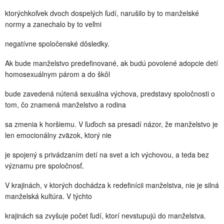
ktorýchkoľvek dvoch dospelých ľudí, narušilo by to manželské
normy a zanechalo by to veľmi
negatívne spoločenské dôsledky.
Ak bude manželstvo predefinované, ak budú povolené adopcie detí
homosexuálnym párom a do škôl
bude zavedená nútená sexuálna výchova, predstavy spoločnosti o
tom, čo znamená manželstvo a rodina
sa zmenia k horšiemu. V ľuďoch sa presadí názor, že manželstvo je
len emocionálny zväzok, ktorý nie
je spojený s privádzaním detí na svet a ich výchovou, a teda bez
významu pre spoločnosť.
V krajinách, v ktorých dochádza k redefinícii manželstva, nie je silná
manželská kultúra. V týchto
krajinách sa zvyšuje počet ľudí, ktorí nevstupujú do manželstva.