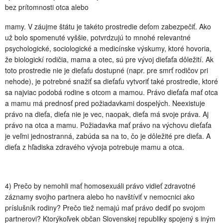
bez prítomnosti otca alebo
mamy. V záujme štátu je takéto prostredie deťom zabezpečiť. Ako
už bolo spomenuté vyššie, potvrdzujú to mnohé relevantné
psychologické, sociologické a medicínske výskumy, ktoré hovoria,
že biologickí rodičia, mama a otec, sú pre vývoj dieťaťa dôležití. Ak
toto prostredie nie je dieťaťu dostupné (napr. pre smrť rodičov pri
nehode), je potrebné snažiť sa dieťaťu vytvoriť také prostredie, ktoré
sa najviac podobá rodine s otcom a mamou. Právo dieťaťa mať otca
a mamu má prednosť pred požiadavkami dospelých. Neexistuje
právo na dieťa, dieťa nie je vec, naopak, dieťa má svoje práva. Aj
právo na otca a mamu. Požiadavka mať právo na výchovu dieťaťa
je veľmi jednostranná, zabúda sa na to, čo je dôležité pre dieťa. A
dieťa z hľadiska zdravého vývoja potrebuje mamu a otca.
4) Prečo by nemohli mať homosexuáli právo vidieť zdravotné
záznamy svojho partnera alebo ho navštíviť v nemocnici ako
príslušník rodiny? Prečo tiež nemajú mať právo dediť po svojom
partnerovi? Ktorýkoľvek občan Slovenskej republiky spojený s iným