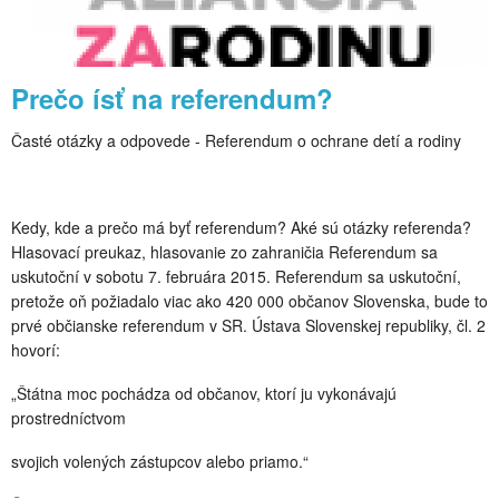
História
Farské oznamy
Prečo ísť na referendum?
Galéria
Časté otázky a odpovede - Referendum o ochrane detí a rodiny
Blog
Kontakt
Kedy, kde a prečo má byť referendum? Aké sú otázky referenda?
Hlasovací preukaz, hlasovanie zo zahraničia Referendum sa
uskutoční v sobotu 7. februára 2015. Referendum sa uskutoční,
pretože oň požiadalo viac ako 420 000 občanov Slovenska, bude to
prvé občianske referendum v SR. Ústava Slovenskej republiky, čl. 2
hovorí:
„Štátna moc pochádza od občanov, ktorí ju vykonávajú
prostredníctvom
svojich volených zástupcov alebo priamo.“