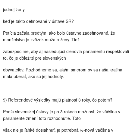
jednej ženy,
keď je takto definované v ústave SR?
Petícia začala predtým, ako bolo ústavne zadefinované, že
manželstvo je zväzok muža a ženy. Tiež
zabezpečíme, aby aj nasledujúci členovia parlamentu rešpektovali
to, čo je dôležité pre slovenských
obyvateľov. Rozhodneme sa, akým smerom by sa naša krajina
mala uberať, aké sú jej hodnoty.
9) Referendové výsledky majú platnosť 3 roky, čo potom?
Podľa slovenskej ústavy je po 3 rokoch možnosť, že väčšina v
parlamente zmení toto rozhodnutie. Toto
však nie je ľahké dosiahnuť, je potrebná ⅔-nová väčšina v