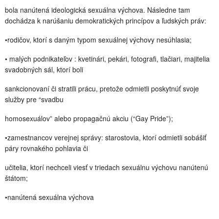
bola nanútená ideologická sexuálna výchova. Následne tam
dochádza k narúšaniu demokratických princípov a ľudských práv:
•rodičov, ktorí s daným typom sexuálnej výchovy nesúhlasia;
• malých podnikateľov : kvetinári, pekári, fotografi, tlačiari, majitelia
svadobných sál, ktorí boli
sankcionovaní či stratili prácu, pretože odmietli poskytnúť svoje
služby pre “svadbu
homosexuálov” alebo propagačnú akciu (“Gay Pride”);
•zamestnancov verejnej správy: starostovia, ktorí odmietli sobášiť
páry rovnakého pohlavia či
učitelia, ktorí nechceli viesť v triedach sexuálnu výchovu nanútenú
štátom;
•nanútená sexuálna výchova