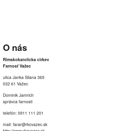
O nás
Rímskokatolícka cirkev
Farnosť Važec
ulica Janka Silana 365
032 61 Važec
Dominik Jamrich
správca farnosti
telefón: 0911 111 201
mail: farar@rkcvazec.sk
http://www.rkcvazec.sk