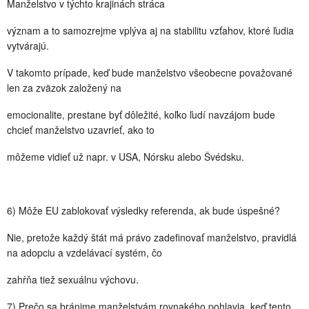
Manželstvo v týchto krajinách stráca
význam a to samozrejme vplýva aj na stabilitu vzťahov, ktoré ľudia
vytvárajú.
V takomto prípade, keď bude manželstvo všeobecne považované
len za zväzok založený na
emocionalite, prestane byť dôležité, koľko ľudí navzájom bude
chcieť manželstvo uzavrieť, ako to
môžeme vidieť už napr. v USA, Nórsku alebo Švédsku.
6) Môže EU zablokovať výsledky referenda, ak bude úspešné?
Nie, pretože každý štát má právo zadefinovať manželstvo, pravidlá
na adopciu a vzdelávací systém, čo
zahŕňa tiež sexuálnu výchovu.
7) Prečo sa bránime manželstvám rovnakého pohlavia, keď tento