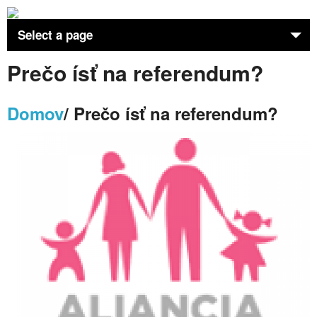
Select a page
Prečo ísť na referendum?
Home
Farnosť
Domov
/ Prečo ísť na referendum?
Aktivity
Kňaz
Sviatosti
Kostol
DCVC Premeny
Osobnosti